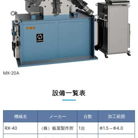
MX-20A
設備一覧表
機械名
メーカー
台数
加工範囲
RX-40
（株）板屋製作所
1台
Φ1.5～Φ4.0