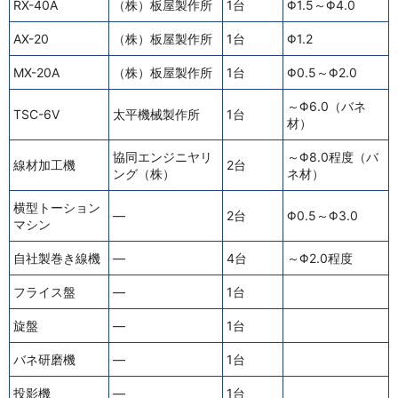
RX-40A
（株）板屋製作所
1台
Φ1.5～Φ4.0
AX-20
（株）板屋製作所
1台
Φ1.2
MX-20A
（株）板屋製作所
1台
Φ0.5～Φ2.0
～Φ6.0（バネ
TSC-6V
太平機械製作所
1台
材）
協同エンジニヤリ
～Φ8.0程度（バ
線材加工機
2台
ング（株）
ネ材）
横型トーション
—
2台
Φ0.5～Φ3.0
マシン
自社製巻き線機
—
4台
～Φ2.0程度
フライス盤
—
1台
旋盤
—
1台
バネ研磨機
—
1台
投影機
—
1台